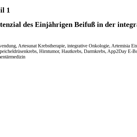
il 1
tenzial des Einjährigen Beifuß in der inte
endung, Artesunat Krebstherapie, integrative Onkologie, Artemisia Eis
speicheldrüsenkrebs, Hirntumor, Hautkrebs, Darmkrebs, App2Day E-B
mentärmedizin