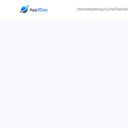
Home
News
Sprüche
Tools
K