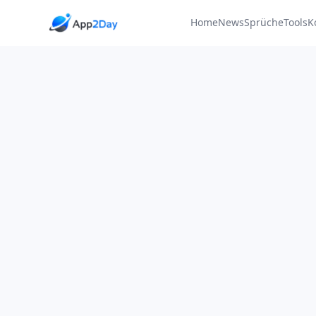
Home
News
Sprüche
Tools
K