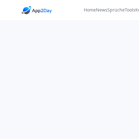
Home
News
Sprüche
Tools
K