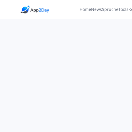
Home
News
Sprüche
Tools
K