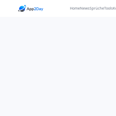
Home
News
Sprüche
Tools
K