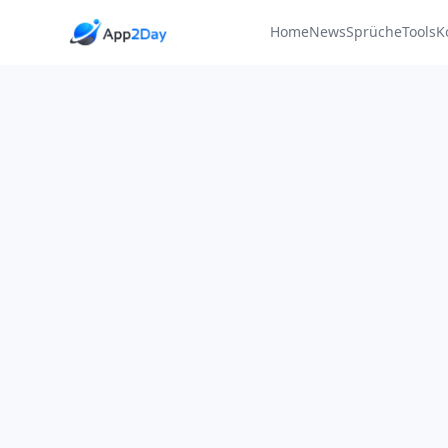
Home
News
Sprüche
Tools
K