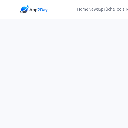
Home
News
Sprüche
Tools
K