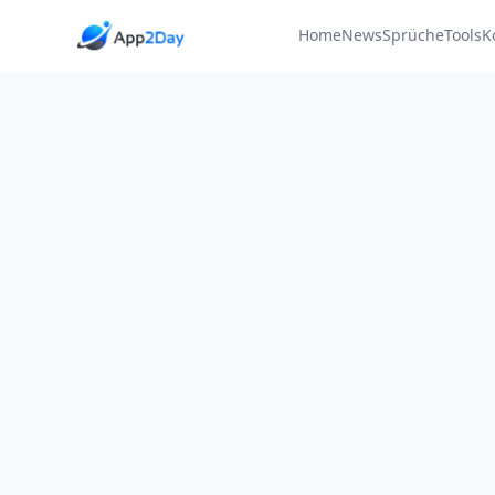
Home
News
Sprüche
Tools
K