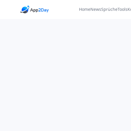
Home
News
Sprüche
Tools
K