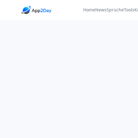
Home
News
Sprüche
Tools
K